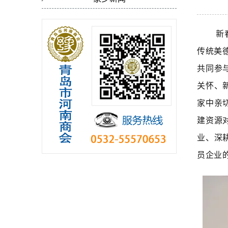
新
传统美
共同参
关怀、
家中亲
建资源
业、深
员企业