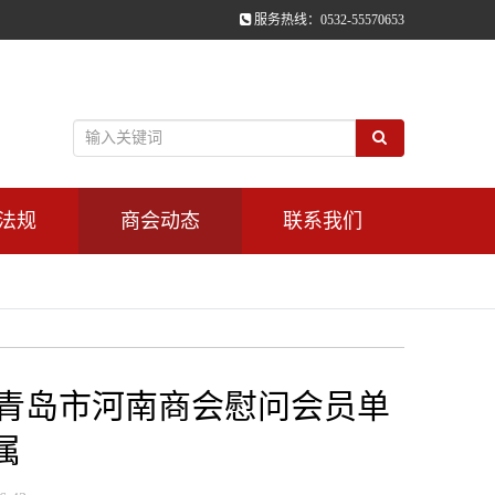
服务热线：0532-55570653
法规
商会动态
联系我们
—青岛市河南商会慰问会员单
属