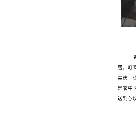
每
居，叮
美德，
是家中
送到心