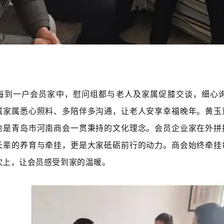
到一户会员家中，慰问组都与老人及家属促膝交谈，细心询
嘱家属悉心照料、多陪伴多沟通，让老人安享幸福晚年。黄玉
也是青岛市河南商会一贯秉持的文化理念。会员企业家在外拼
长辈的养育与牵挂，更是大家砥砺前行的动力。商会始终牵挂
坎上，让会员感受到家的温暖。