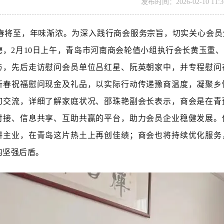
发布时间：2026-02-10 11:36
春将至，年味渐浓。为深入践行商会服务宗旨，切实关心会员
德，2月10日上午，青岛市河南商会轮值小组执行会长黄玉重
与，先后走访慰问会员单位吕红星、阮英朝家中，并专程慰问
新春祝福慰问现金及礼品，以实际行动传递豫商温度，凝聚乡
切交流，详细了解家庭状况、邵珠艳副会长表示，商会是在青
对接、信息共享、互助共赢的平台，助力会员企业稳健发展。
耕主业，在青岛这片热土上再创佳绩；商会也将持续优化服务
的坚强后盾。