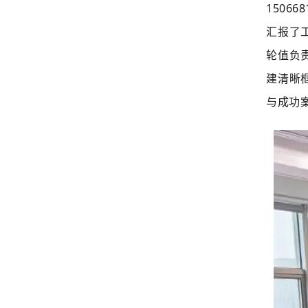
150
汇报了
轮值负
建清晰
与成功