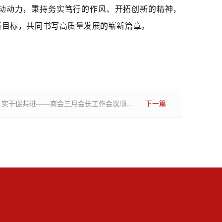
动动力，秉持务实笃行的作风、开拓创新的精神，
新目标，共同书写高质量发展的崭新篇章。
同心谋新举 实干促共进——商会三月会长工作会议顺利召开
下一篇