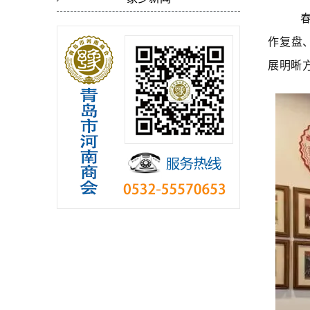
春
作复盘
展明晰