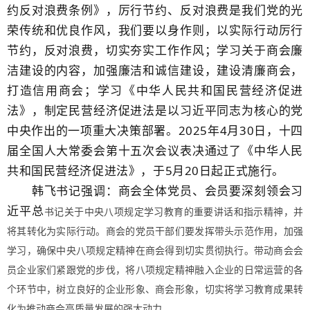
约反对浪费条例》，厉行节约、反对浪费是我们党的光
荣传统和优良作风，我们要以身作则，以实际行动厉行
节约，反对浪费，切实夯实工作作风；学习关
于商会廉
洁建设的内容，
加强廉洁和诚信建设，建设清廉商会，
打造信用商会；学习《中华人民共和国民营经济促进
法》，制定民营经济促进法是以习近平同志为核心的党
中央作出的一项重大决策部署。2025年4月30日，十四
届全国人大常委会第十五次会议表决通过了《
中华人民
共和国民营经济促进法》，于5月20日起正式施行。
韩飞书记强调：商会全体党员、会员要深刻领会习
近平总
书记关于中央八项规定学习教育的重要讲话和指示精神，并
将其转化为实际行动。商会的党员干部们要发挥带头示范作用，加强
学习，确保中央八项规定精神在商会得到切实贯彻执行。带动商会会
员企业家们紧跟党的步伐，将八项规定精神融入企业的日常运营的各
个环节中，树立良好的企业形象、商会形象，切实将学习教育成果转
化为推动商会高质量发展的强大动力。