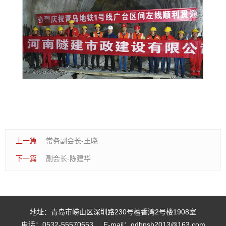
上一篇
常务副会长-王晓
下一篇
副会长-陈建华
地址：青岛市崂山区深圳路230号檀香湾2号楼1908室
电话：0532-55570653
E-mail：qdhnsh2013@163.com